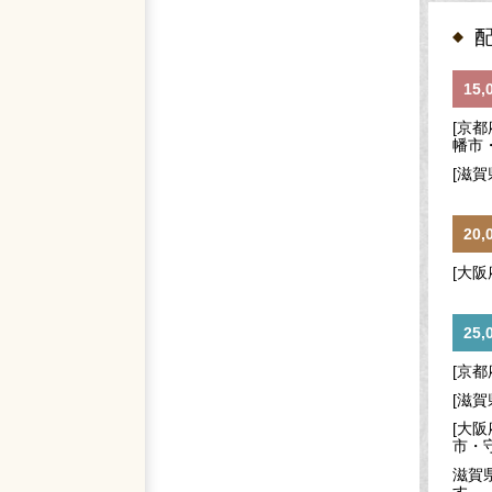
15
[京
幡市
[滋
20
[大
25
[京
[滋
[大
市・
滋賀