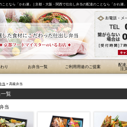
達のことなら「かわ瀬」 | 京都・大阪・関西で仕出し弁当の配達のことなら「かわ瀬」
配達
だわり
お弁当一覧
ご利用用途のご提案
注
弁当
>
高級弁当
当一覧
弁当