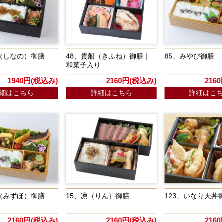
（しなの）御膳
48、貴船（きふね）御膳｜
85、みやび御膳
和菓子入り
1940円(税込み)
2160円(税込み)
216
細はこちら
詳細はこちら
詳細はこ
（みずほ）御膳
15、凛（りん）御膳
123、いなり天丼
2160円(税込み)
2160円(税込み)
216