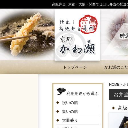
高級弁当 | 京都・大阪・関西で仕出し弁当の配
トップページ
かわ瀬のこ
HOME
>
お
利用用途から選ぶ
お弁
祝いの膳
高級
集いの膳
大皿盛り