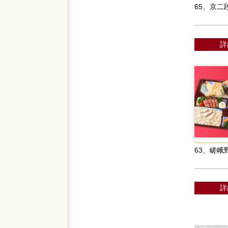
65、京二
詳
63、嵯峨
詳