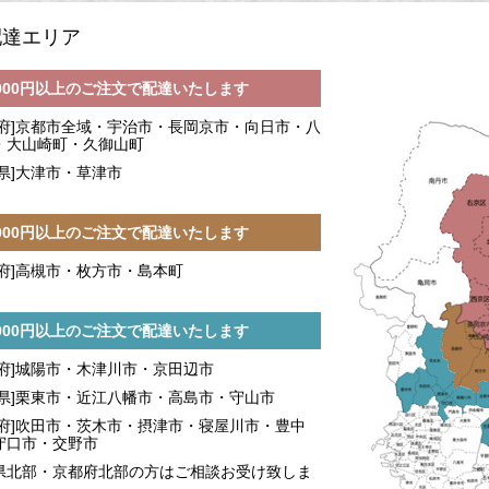
配達エリア
,000円以上のご注文で配達いたします
都府]京都市全域・宇治市・長岡京市・向日市・八
・大山崎町・久御山町
賀県]大津市・草津市
,000円以上のご注文で配達いたします
阪府]高槻市・枚方市・島本町
,000円以上のご注文で配達いたします
都府]城陽市・木津川市・京田辺市
賀県]栗東市・近江八幡市・高島市・守山市
阪府]吹田市・茨木市・摂津市・寝屋川市・豊中
守口市・交野市
県北部・京都府北部の方はご相談お受け致しま