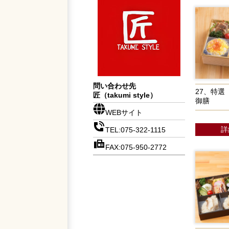
問い合わせ先
27、特選
匠（takumi style）
御膳
WEBサイト
詳
TEL:075-322-1115
FAX:075-950-2772