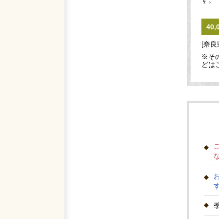
す。
40
[奈良
※そ
どは