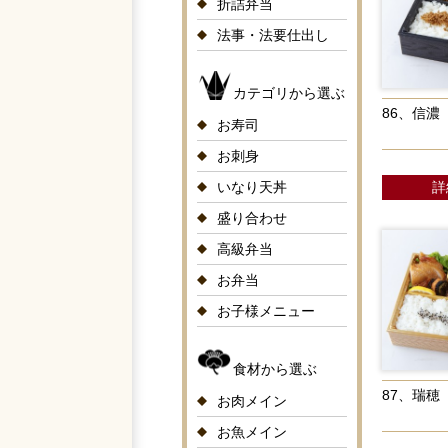
折詰弁当
法事・法要仕出し
カテゴリから選ぶ
86、信濃
お寿司
お刺身
いなり天丼
詳
盛り合わせ
高級弁当
お弁当
お子様メニュー
食材から選ぶ
87、瑞穂
お肉メイン
お魚メイン