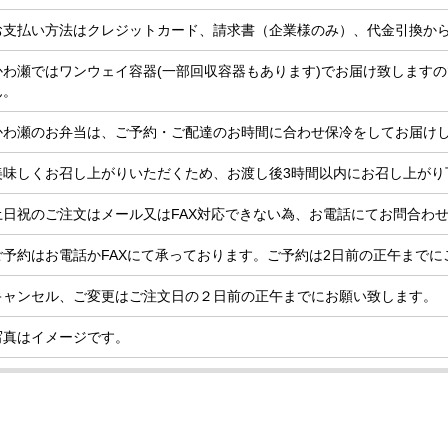
お支払い方法はクレジットカード、請求書（企業様のみ）、代金引換か
かわ瀬ではワンウェイ容器(一部回収容器もあります)でお届け致します
ん。
かわ瀬のお弁当は、ご予約・ご配達のお時間に合わせ保冷をしてお届け
美味しくお召し上がりいただくため、お渡し後3時間以内にお召し上がり
土日祝のご注文はメール又はFAX対応できない為、お電話にてお問合わ
ご予約はお電話かFAXにて承っております。ご予約は2日前の正午までに
キャンセル、ご変更はご注文日の２日前の正午までにお願い致します。
写真はイメージです。