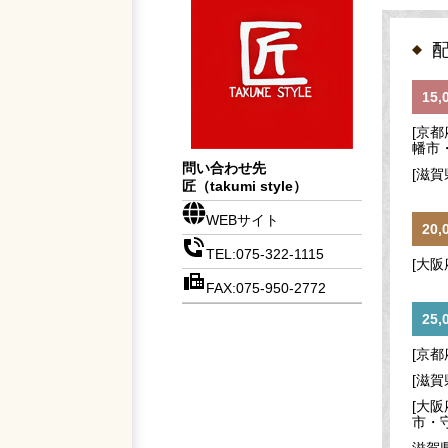
15
[京
幡市
問い合わせ先
[滋
匠（takumi style）
WEBサイト
20
TEL:075-322-1115
[大
FAX:075-950-2772
25
[京
[滋
[大
市・