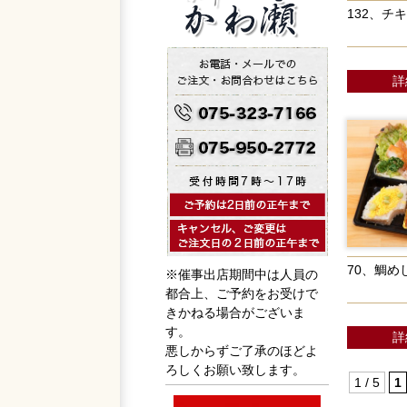
132、チ
詳
70、鯛め
※催事出店期間中は人員の
都合上、ご予約をお受けで
きかねる場合がございま
す。
詳
悪しからずご了承のほどよ
ろしくお願い致します。
1 / 5
1