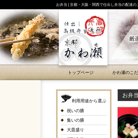
お弁当 | 京都・大阪・関西で仕出し弁当の配達
トップページ
かわ瀬のこ
お弁
利用用途から選ぶ
祝いの膳
集いの膳
大皿盛り