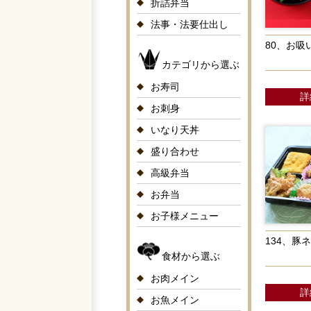
折詰弁当
法事・法要仕出し
80、お吸
カテゴリから選ぶ
お寿司
詳
お刺身
いなり天丼
盛り合わせ
高級弁当
お弁当
お子様メニュー
134、豚
食材から選ぶ
お肉メイン
詳
お魚メイン