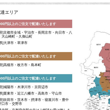
配達エリア
,000円以上のご注文で配達いたします
都府]京都市全域・宇治市・長岡京市・向日市・八
・大山崎町・久御山町
賀県]大津市・草津市
,000円以上のご注文で配達いたします
阪府]高槻市・枚方市・島本町
,000円以上のご注文で配達いたします
都府]城陽市・木津川市・京田辺市
賀県]栗東市・近江八幡市・高島市・守山市
阪府]吹田市・茨木市・摂津市・寝屋川市・豊中
守口市・交野市