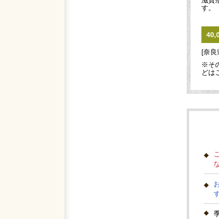
滋賀
す。
40
[奈良
※そ
どは