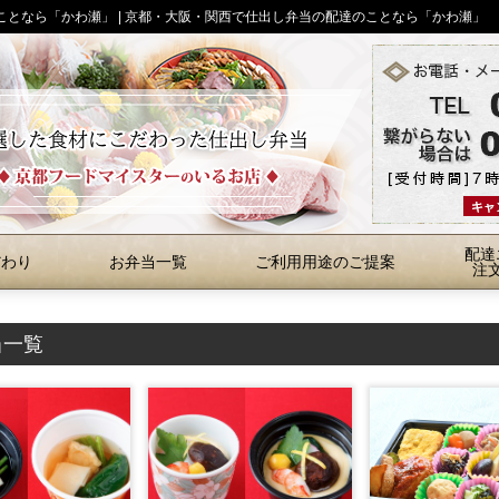
のことなら「かわ瀬」 | 京都・大阪・関西で仕出し弁当の配達のことなら「かわ瀬」
配達
だわり
お弁当一覧
ご利用用途のご提案
注
当一覧