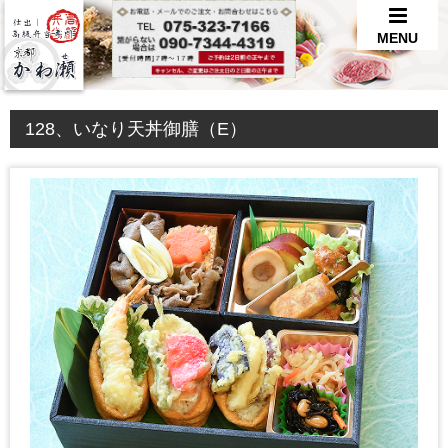
MENU
128、いなり天丼御膳（E）