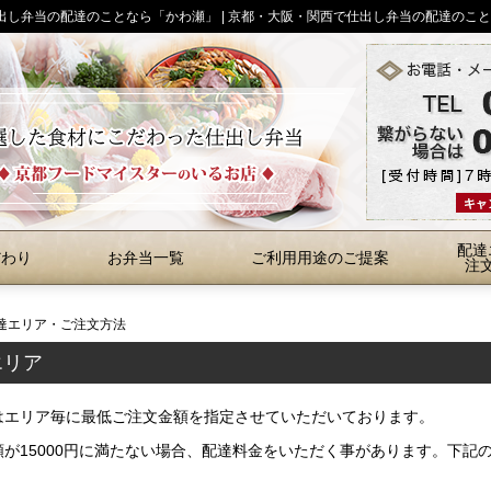
仕出し弁当の配達のことなら「かわ瀬」 | 京都・大阪・関西で仕出し弁当の配達のこ
配達
だわり
お弁当一覧
ご利用用途のご提案
注
達エリア・ご注文方法
エリア
はエリア毎に最低ご注文金額を指定させていただいております。
額が15000円に満たない場合、配達料金をいただく事があります。下記