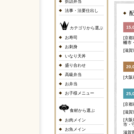
折詰弁当
法事・法要仕出し
15
カテゴリから選ぶ
お寿司
[京
幡市
お刺身
[滋
いなり天丼
盛り合わせ
20
高級弁当
[大
お弁当
お子様メニュー
25
[京
食材から選ぶ
[滋
[大
お肉メイン
市・
お魚メイン
滋賀