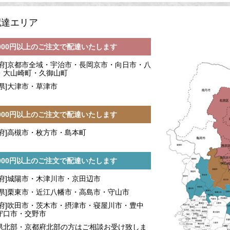
配達エリア
,000円以上のご注文で配達いたします
都府]京都市全域・宇治市・長岡京市・向日市・八
・大山崎町・久御山町
賀県]大津市・草津市
,000円以上のご注文で配達いたします
阪府]高槻市・枚方市・島本町
,000円以上のご注文で配達いたします
都府]城陽市・木津川市・京田辺市
賀県]栗東市・近江八幡市・高島市・守山市
阪府]吹田市・茨木市・摂津市・寝屋川市・豊中
守口市・交野市
県北部・京都府北部の方はご相談お受け致しま