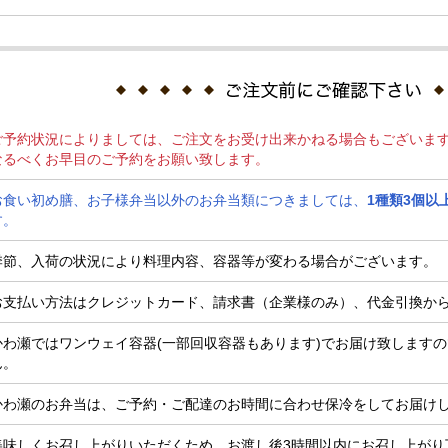
ご予約状況によりましては、ご注文をお受け出来かねる場合もございま
なるべくお早目のご予約をお願い致します。
お食い初め膳、お子様弁当以外のお弁当類につきましては、
1種類3個以
す。
季節、入荷の状況により料理内容、容器等が変わる場合がございます。
お支払い方法はクレジットカード、請求書（企業様のみ）、代金引換か
かわ瀬ではワンウェイ容器(一部回収容器もあります)でお届け致します
ん。
かわ瀬のお弁当は、ご予約・ご配達のお時間に合わせ保冷をしてお届け
美味しくお召し上がりいただくため、お渡し後3時間以内にお召し上がり