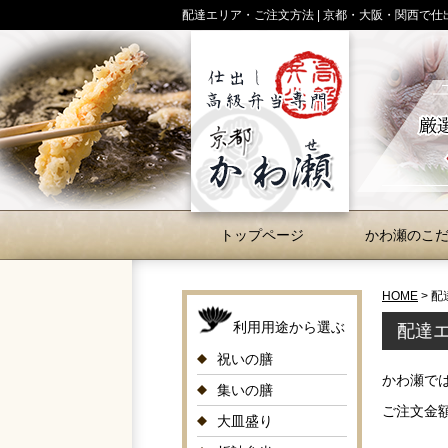
配達エリア・ご注文方法 | 京都・大阪・関西で
トップページ
かわ瀬のこ
HOME
>
配
利用用途から選ぶ
配達
祝いの膳
かわ瀬で
集いの膳
ご注文金
大皿盛り