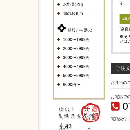
す。
お野菜沢山
旬のお弁当
40
[奈良
値段から選ぶ
※そ
1000〜1999円
どは
2000〜2999円
3000〜3999円
4000〜4999円
ご注
5000〜5999円
お弁当の
6000円〜
お電話で
0
電話受付｜9