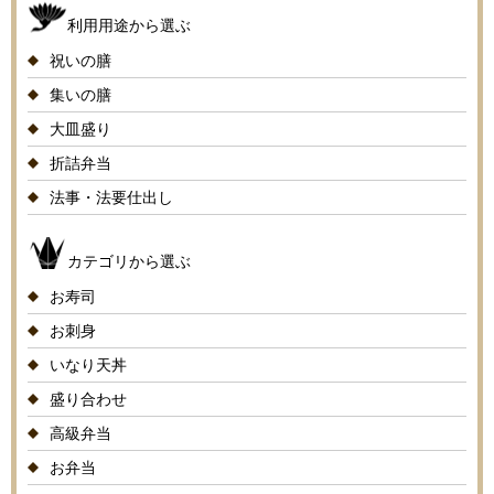
利用用途から選ぶ
祝いの膳
集いの膳
大皿盛り
折詰弁当
法事・法要仕出し
カテゴリから選ぶ
お寿司
お刺身
いなり天丼
盛り合わせ
高級弁当
お弁当